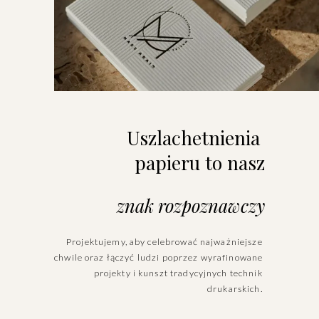
V
i
e
w
f
u
l
l
s
i
z
e
Uszlachetnienia 
papieru to nasz
znak rozpoznawczy
Projektujemy, aby celebrować najważniejsze 
chwile oraz łączyć ludzi poprzez wyrafinowane 
projekty i kunszt tradycyjnych technik 
drukarskich. 