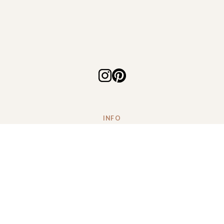
INFO
jak zamawiać naszą papeterię?
przewodnik po naszych papierach
o naszej technice druku
polityka prywatności
© 2026 Belpapier, All Rights Reserved