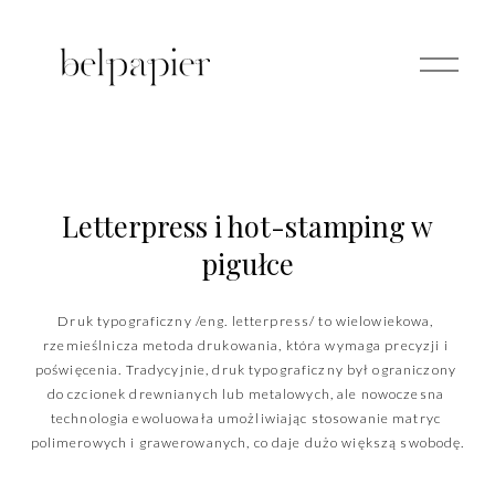
O
p
e
n
M
e
n
u
 Letterpress i hot-stamping w 
pigułce
Druk typograficzny /eng. letterpress/ to wielowiekowa, 
rzemieślnicza metoda drukowania, która wymaga precyzji i 
poświęcenia. Tradycyjnie, druk typograficzny był ograniczony 
do czcionek drewnianych lub metalowych, ale nowoczesna 
technologia ewoluowała umożliwiając stosowanie matryc 
polimerowych i grawerowanych, co daje dużo większą swobodę.