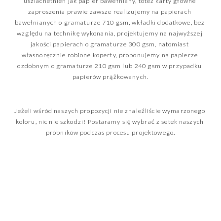
uszlachetnień jak papier bawełniany, toteż karty główne 
zaproszenia prawie zawsze realizujemy na papierach 
bawełnianych o gramaturze 710 gsm, wkładki dodatkowe, bez 
względu na technikę wykonania, projektujemy na najwyższej 
jakości papierach o gramaturze 300 gsm, natomiast 
własnoręcznie robione koperty, proponujemy na papierze 
ozdobnym o gramaturze 210 gsm lub 240 gsm w przypadku 
papierów prążkowanych.
Jeżeli wśród naszych propozycji nie znaleźliście wymarzonego 
koloru, nic nie szkodzi! Postaramy się wybrać z setek naszych 
próbników podczas procesu projektowego.